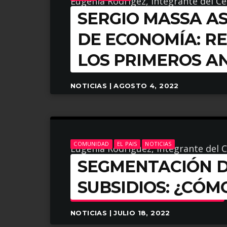
Eugenia Rodrígez, integrante del C
SERGIO MASSA A
(CEPA), consideró que las medidas 
brusca».
DE ECONOMÍA: RE
LOS PRIMEROS A
ARROW_FORWARD
LEER MÁS
NOTICIAS | AGOSTO 4, 2022
COMUNIDAD
EL PAIS
NOTICIAS
Eugenia Rodríguez, integrante del 
SEGMENTACIÓN D
(CEPA), brindó detalles de cómo real
SUBSIDIOS: ¿CÓM
ARROW_FORWARD
LEER MÁS
NOTICIAS | JULIO 18, 2022