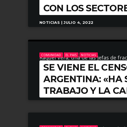
CON LOS SECTOR
ARROW_FORWARD
LEER MÁS
NOTICIAS | JULIO 4, 2022
COMUNIDAD
EL PAIS
NOTICIAS
Raquel Vera, una de las jefas de fra
SE VIENE EL CENS
Aire Libre sobre los preparativos d
ARGENTINA: «HA 
ARROW_FORWARD
LEER MÁS
TRABAJO Y LA CA
NOTICIAS | MAYO 17, 2022