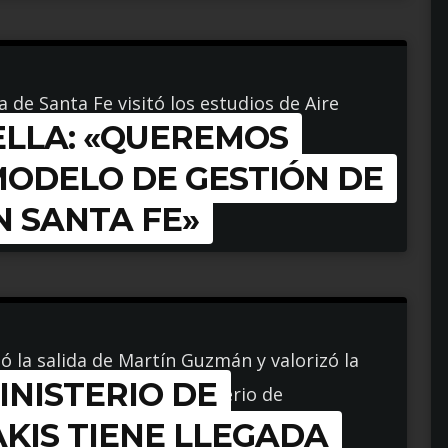
a de Santa Fe visitó los estudios de Aire
LLA: «QUEREMOS
s temas.
MODELO DE GESTIÓN DE
N SANTA FE»
 la salida de Martín Guzmán y valorizó la
INISTERIO DE
 nunca tuvimos en el Ministerio de
KIS TIENE LLEGADA