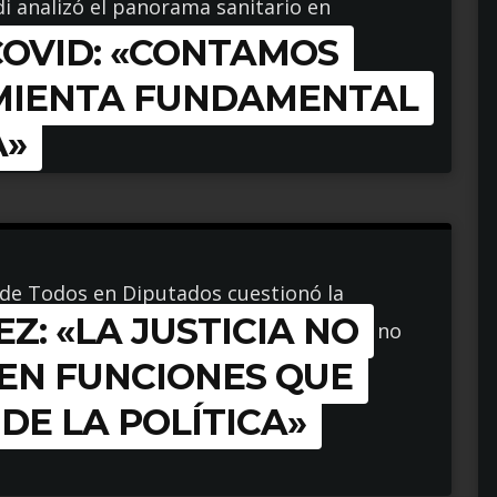
i analizó el panorama sanitario en
COVID: «CONTAMOS
vo de la vacunación en la población.
MIENTA FUNDAMENTAL
A»
e de Todos en Diputados cuestionó la
: «LA JUSTICIA NO
Consejo de la Magistratura. «Los jueces no
 EN FUNCIONES QUE
DE LA POLÍTICA»