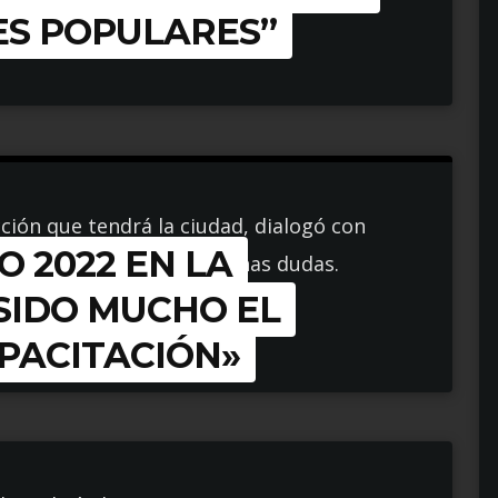
ES POPULARES”
cción que tendrá la ciudad, dialogó con
O 2022 EN LA
el Censo y respondió algunas dudas.
SIDO MUCHO EL
PACITACIÓN»