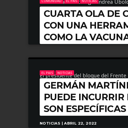
La médica infectóloga Andrea Ubold
COMUNIDAD
EL PAIS
NOTICIAS
CUARTA OLA DE 
Rosario y destacó el impacto positi
CON UNA HERRA
ARROW_FORWARD
LEER MÁS
COMO LA VACUN
NOTICIAS | MAYO 17, 2022
EL PAIS
NOTICIAS
El presidente del bloque del Frent
GERMÁN MARTÍNEZ
designación de representantes del 
pueden legislar», cuestionó.
PUEDE INCURRIR
SON ESPECÍFICAS 
ARROW_FORWARD
LEER MÁS
NOTICIAS | ABRIL 22, 2022