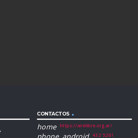
CONTACTOS
home
https://airelibre.org.ar/
A
phone_android
432 5261