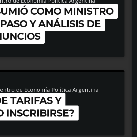
entro de Economía Política Argentina
SUMIÓ COMO MINISTRO
«apuntan a descartar una devaluación
PASO Y ANÁLISIS DE
NUNCIOS
Centro de Economía Política Argentina
E TARIFAS Y
izar registro.
O INSCRIBIRSE?