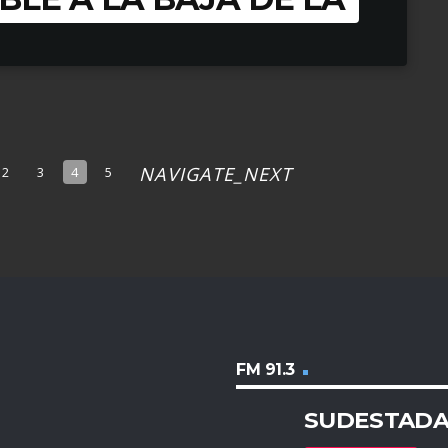
NAVIGATE_NEXT
2
3
4
5
FM 91.3
SUDESTAD