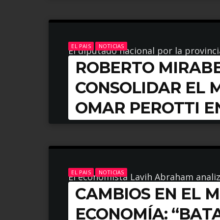
EL PAIS
NOTICIAS
El diputado nacional por la provinci
ROBERTO MIRABE
Libre donde dialogó sobre distinto
CONSOLIDAR EL 
ARROW_FORWARD
LEER MÁS
OMAR PEROTTI E
NOTICIAS | JULIO 9, 2022
EL PAIS
NOTICIAS
El economista Lavih Abraham analizó
CAMBIOS EN EL M
figura de Batakis: “Es un perfil que
Economía”.
ECONOMÍA: “BATA