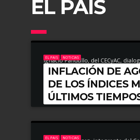
EL PAIS
EL PAIS
NOTICIAS
Ignacio Pandullo, del CECyAC, dialo
INFLACIÓN DE AG
índice inflacionario.
DE LOS ÍNDICES 
ARROW_FORWARD
LEER MÁS
ÚLTIMOS TIEMPO
NOTICIAS | SEPTIEMBRE 15, 2022
EL PAIS
NOTICIAS