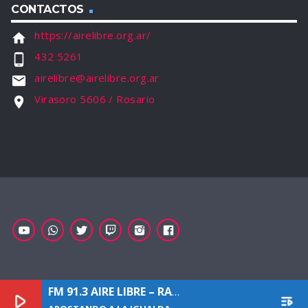
CONTACTOS
https://airelibre.org.ar/
home
432 5261
phone_android
airelibre@airelibre.org.ar
email
Virasoro 5606 / Rosario
location_on
FM 91.3 AIRE LIBRE – RADIO COMUNITARIA
[APO
play_arrow
playlist_play