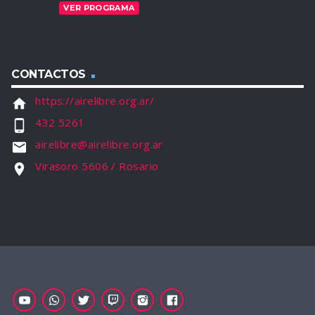
VER PROGRAMA
CONTACTOS
https://airelibre.org.ar/
home
432 5261
phone_android
airelibre@airelibre.org.ar
email
Virasoro 5606 / Rosario
location_on