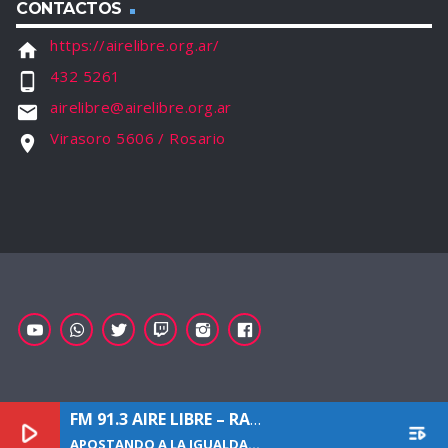
CONTACTOS
https://airelibre.org.ar/
home
432 5261
phone_android
airelibre@airelibre.org.ar
email
Virasoro 5606 / Rosario
location_on
FM 91.3 AIRE LIBRE – RADIO COMUNITARIA
[APO
play_arrow
playlist_play
APOSTANDO A LA IGUALDAD, MARCAMOS LA DIFERENCIA