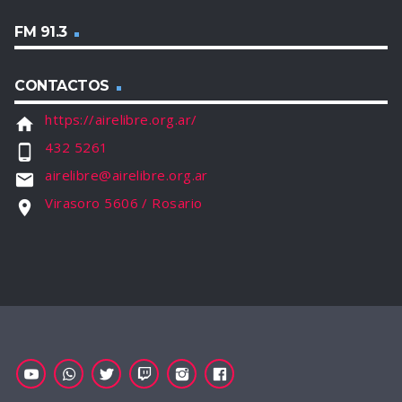
FM 91.3
CONTACTOS
https://airelibre.org.ar/
home
432 5261
phone_android
airelibre@airelibre.org.ar
email
Virasoro 5606 / Rosario
location_on