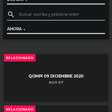
u
search
c
t
o
AHORA
r
d
e
RELACIONADO
a
u
d
QOMPI 09 DICIEMBRE 2020
i
AGO 07
o
RELACIONADO