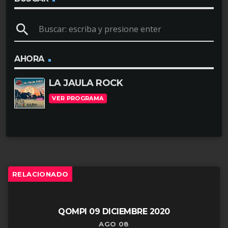
u
search
c
t
o
AHORA
r
LA JAULA ROCK
d
VER PROGRAMA
e
a
u
d
i
RELACIONADO
o
QOMPI 09 DICIEMBRE 2020
AGO 08