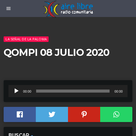
menu
LA SEÑAL DE LA PALOMA
QOMPI 08 JULIO 2020
R
00:00
00:00
e
p
r
o
d
BUSCAR