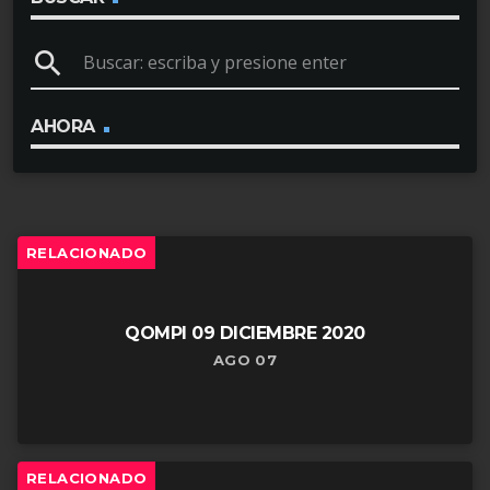
u
search
c
t
o
AHORA
r
d
e
RELACIONADO
a
u
d
QOMPI 09 DICIEMBRE 2020
i
AGO 07
o
RELACIONADO