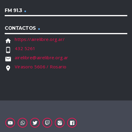
FM 91.3
CONTACTOS
https://airelibre.org.ar/
home
432 5261
phone_android
airelibre@airelibre.org.ar
email
Virasoro 5606 / Rosario
location_on