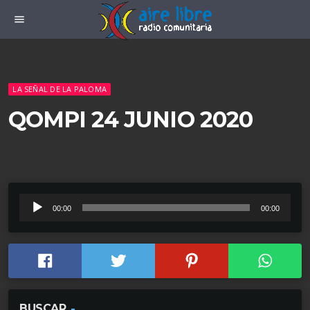
menu
LA SEÑAL DE LA PALOMA
QOMPI 24 JUNIO 2020
R
00:00
00:00
e
p
r
o
d
BUSCAR