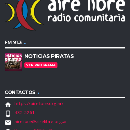
FM 91.3
NOTICIAS PIRATAS
VER PROGRAMA
CONTACTOS
https://airelibre.org.ar/
home
432 5261
phone_android
airelibre@airelibre.org.ar
email