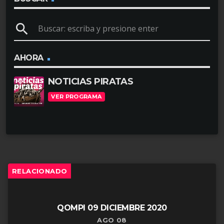
u
search
c
t
o
AHORA
r
NOTICIAS PIRATAS
d
VER PROGRAMA
e
a
u
d
i
RELACIONADO
o
QOMPI 09 DICIEMBRE 2020
AGO 08