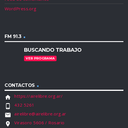
WordPress.org
FM 91.3
BUSCANDO TRABAJO
VER PROGRAMA
CONTACTOS
https://airelibre.org.ar/
home
432 5261
phone_android
airelibre@airelibre.org.ar
email
Virasoro 5606 / Rosario
location_on