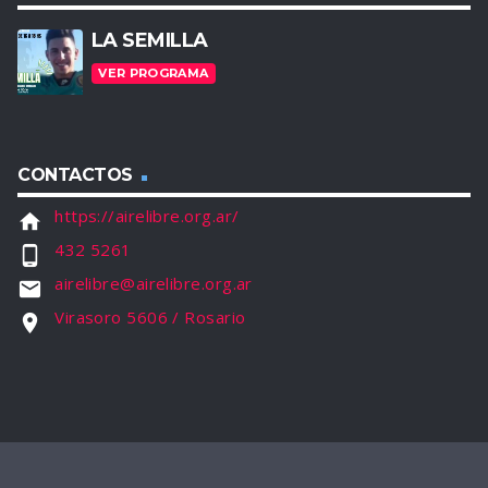
LA SEMILLA
VER PROGRAMA
CONTACTOS
https://airelibre.org.ar/
home
432 5261
phone_android
airelibre@airelibre.org.ar
email
Virasoro 5606 / Rosario
location_on