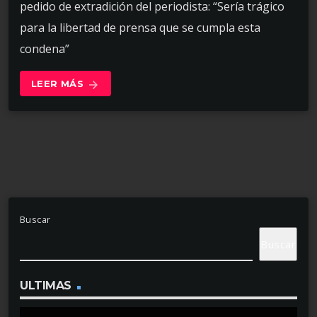
pedido de extradición del periodista: “Sería trágico
para la libertad de prensa que se cumpla esta
condena”
LEER MÁS
arrow_forward
Buscar
Buscar
ULTIMAS