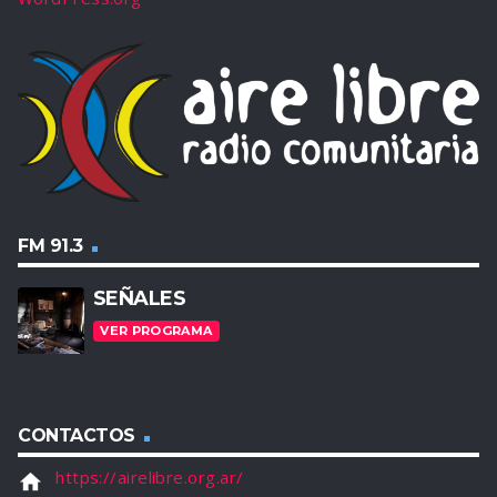
FM 91.3
SEÑALES
VER PROGRAMA
CONTACTOS
https://airelibre.org.ar/
home