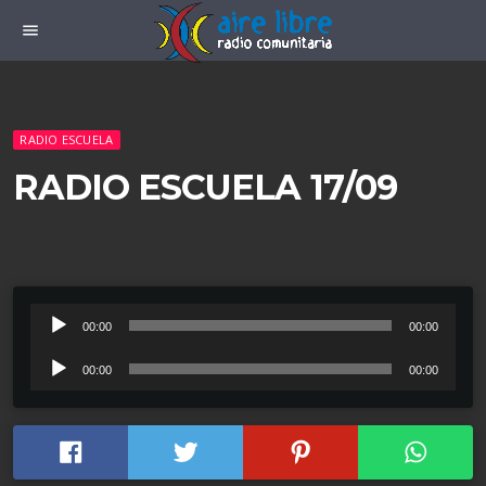
menu
RADIO ESCUELA
RADIO ESCUELA 17/09
R
00:00
00:00
e
R
00:00
00:00
p
e
r
p
o
r
d