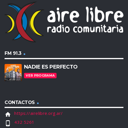
FM 91.3
NADIE ES PERFECTO
VER PROGRAMA
CONTACTOS
https://airelibre.org.ar/
home
432 5261
phone_android