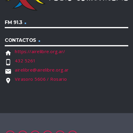
FM 91.3
CONTACTOS
https://airelibre.org.ar/
home
432 5261
phone_android
airelibre@airelibre.org.ar
email
Virasoro 5606 / Rosario
location_on