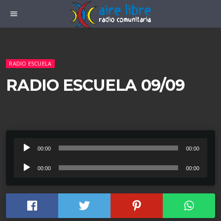
menu
RADIO ESCUELA
RADIO ESCUELA 09/09
R
00:00
00:00
e
R
00:00
00:00
p
e
r
p
o
r
d