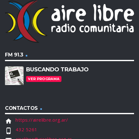
FM 91.3
BUSCANDO TRABAJO
VER PROGRAMA
CONTACTOS
https://airelibre.org.ar/
home
432 5261
phone_android
airelibre@airelibre.org.ar