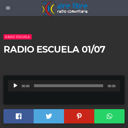
menu
RADIO ESCUELA
RADIO ESCUELA 01/07
R
00:00
00:00
e
p
r
o
d