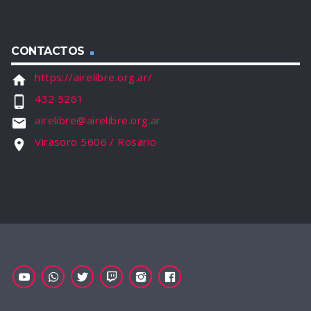
CONTACTOS
https://airelibre.org.ar/
home
432 5261
phone_android
airelibre@airelibre.org.ar
email
Virasoro 5606 / Rosario
location_on