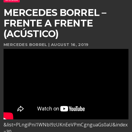
MERCEDES BORREL –
FRENTE A FRENTE
(ACÚSTICO)
MERCEDES BORREL | AUGUST 16, 2019
&list=PLngiPni1WNbI9zUKnEeVPmCgnguaGs0aU&index
=30