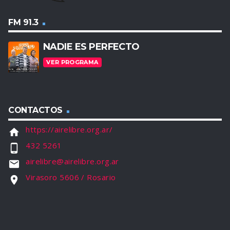
FM 91.3
NADIE ES PERFECTO
VER PROGRAMA
CONTACTOS
https://airelibre.org.ar/
home
432 5261
phone_android
airelibre@airelibre.org.ar
email
Virasoro 5606 / Rosario
location_on