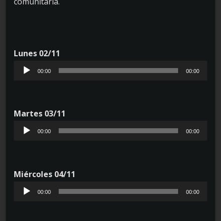
comunitaria.
Lunes 02/11
R
00:00
00:00
e
p
r
Martes 03/11
o
R
00:00
00:00
d
e
u
p
c
r
Miércoles 04/11
t
o
R
00:00
00:00
o
d
e
r
u
p