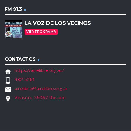
FM 91.3
LA VOZ DE LOS VECINOS
VER PROGRAMA
CONTACTOS
https://airelibre.org.ar/
home
432 5261
phone_android
airelibre@airelibre.org.ar
email
Virasoro 5606 / Rosario
location_on