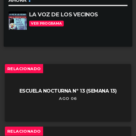
o
AHORA
u
r
LA VOZ DE LOS VECINOS
d
d
VER PROGRAMA
i
e
o
a
u
d
i
RELACIONADO
o
ESCUELA NOCTURNA Nº 13 (SEMANA 13)
AGO 06
RELACIONADO