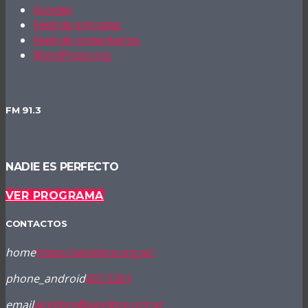
Acceder
Feed de entradas
Feed de comentarios
WordPress.org
FM 91.3
NADIE ES PERFECTO
VER PROGRAMA
CONTACTOS
home
https://airelibre.org.ar/
phone_android
432 5261
email
airelibre@airelibre.org.ar