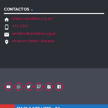
CONTACTOS
https://airelibre.org.ar/
home
432 5261
phone_android
airelibre@airelibre.org.ar
email
Virasoro 5606 / Rosario
location_on