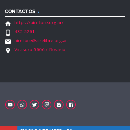
CONTACTOS
https://airelibre.org.ar/
home
432 5261
phone_android
airelibre@airelibre.org.ar
email
Virasoro 5606 / Rosario
location_on