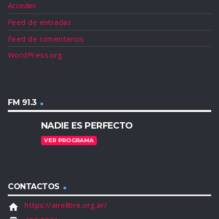
Acceder
Feed de entradas
Feed de comentarios
WordPress.org
FM 91.3
NADIE ES PERFECTO
VER PROGRAMA
CONTACTOS
https://airelibre.org.ar/
home