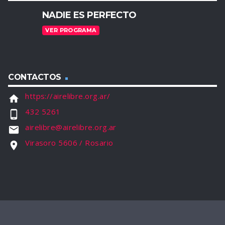
NADIE ES PERFECTO
VER PROGRAMA
CONTACTOS
https://airelibre.org.ar/
home
432 5261
phone_android
airelibre@airelibre.org.ar
email
Virasoro 5606 / Rosario
location_on