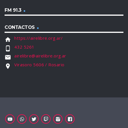
FM 91.3
CONTACTOS
https://airelibre.org.ar/
home
432 5261
phone_android
airelibre@airelibre.org.ar
email
Virasoro 5606 / Rosario
location_on