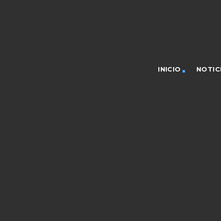
INICIO
NOTIC
board_arrow_down
board_arrow_down
board_arrow_down