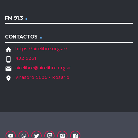
FM 91.3
CONTACTOS
https://airelibre.org.ar/
home
432 5261
phone_android
airelibre@airelibre.org.ar
email
Virasoro 5606 / Rosario
location_on