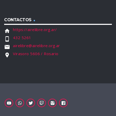
CONTACTOS
https://airelibre.org.ar/
home
432 5261
phone_android
airelibre@airelibre.org.ar
email
Virasoro 5606 / Rosario
location_on