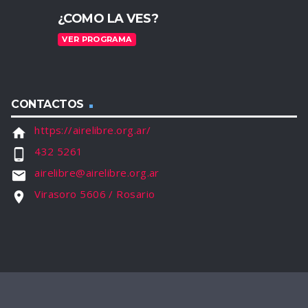
¿COMO LA VES?
VER PROGRAMA
CONTACTOS
https://airelibre.org.ar/
home
432 5261
phone_android
airelibre@airelibre.org.ar
email
Virasoro 5606 / Rosario
location_on