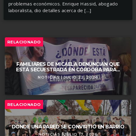
problemas económicos. Enrique Hassid, abogado
laboralista, dio detalles acerca de […]
RELACIONADO
FAMILIARES DE MICAELA DENUNCIAN QUE
ESTÁ SECUESTRADA EN CÓRDOBA PARA...
NOTICIAS | JULIO 22, 2026
RELACIONADO
DONDE UNA PARED SE CONVIRTIÓ EN BARRIO
NOTICIAS | JULIO 17, 2026