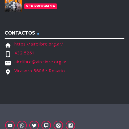
VER PROGRAMA
CONTACTOS
https://airelibre.org.ar/
home
432 5261
phone_android
airelibre@airelibre.org.ar
email
Virasoro 5606 / Rosario
location_on