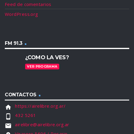
Feed de comentarios
WordPress.org
FM 91.3
¿COMO LA VES?
VER PROGRAMA
CONTACTOS
https://airelibre.org.ar/
home
432 5261
phone_android
airelibre@airelibre.org.ar
email
Virasoro 5606 / Rosario