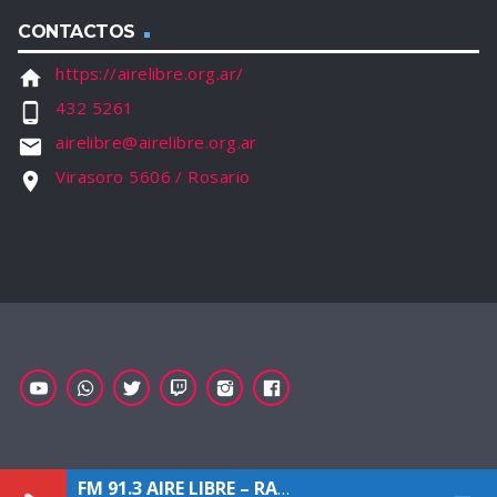
CONTACTOS
https://airelibre.org.ar/
home
432 5261
phone_android
airelibre@airelibre.org.ar
email
Virasoro 5606 / Rosario
location_on
FM 91.3 AIRE LIBRE – RADIO COMUNITARIA
[APO