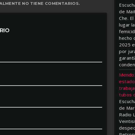
ALMENTE NO TIENE COMENTARIOS.
Escuch
de Mai
Che. El
lugar l
RIO
femici
hecho o
2025 en
por jur
garant
conden
Mendoz
estado
trabaja
tubos d
Escuch
de Mar
Radio 
Veintis
desped
Petropl