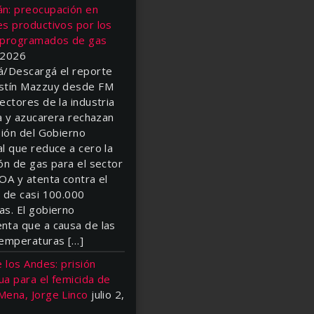
n: preocupación en
es productivos por los
 programados de gas
, 2026
á/Descargá el reporte
stín Mazzuy desde FM
ectores de la industria
la y azucarera rechazan
sión del Gobierno
l que reduce a cero la
ón de gas para el sector
OA y atenta contra el
o de casi 100.000
as. El gobierno
nta que a causa de las
temperaturas […]
e los Andes: prisión
a para el femicida de
Mena, Jorge Linco
julio 2,