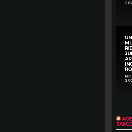
20
UN
MU
RI
JU
AR
IN
RO
NOT
20
AGE
FARC