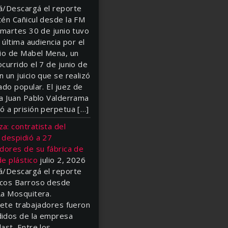
á/Descargá el reporte
tén Cañicul desde la FM
 martes 30 de junio tuvo
a última audiencia por el
dio de Mabel Mena, un
currido el 7 de junio de
 un juicio que se realizó
ado popular. El juez de
ía Juan Pablo Valderrama
ó a prisión perpetua […]
a: contratista del
 despidió a 27
dores de su fábrica de
e plástico
julio 2, 2026
á/Descargá el reporte
cos Barroso desde
La Mosquitera.
iete trabajadores fueron
idos de la empresa
ast. Entre los