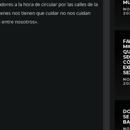
MU
dores a la hora de circular por las calles de la
NOT
uienes nos tienen que cuidar no nos cuidan
20
 entre nosotros».
FA
MI
QU
SE
CÓ
EX
SE
NOT
20
DO
SE
BA
NOT