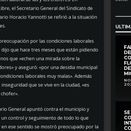
bre, el Secretario General del Sindicato de
io Horacio Yannotti se refirió a la situación
es.
ULTIM
preocupación por las condiciones laborales
FA
 y dijo que hace tres meses que están pidiendo
DE
CO
rinos que «echen una mirada sobre la
FL
adores» y aseguró: «por una desidia municipal
DE
MI
condiciones laborales muy malas». Además
NO
 inseguridad que se vive en la ciudad, «es
20
 chofer».
tario General apuntó contra el municipio y
SE
 un control y seguimiento de todo lo que
CO
IN
 y en ese sentido se mostró preocupado por la
CO