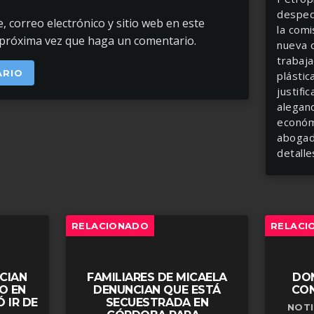
desped
 correo electrónico y sitio web en este
la comi
 próxima vez que haga un comentario.
nueva o
trabaja
plásti
justifi
alegan
económ
abogado
detalle
RELACIONADO
RELACI
CIAN
FAMILIARES DE MICAELA
DON
O EN
DENUNCIAN QUE ESTÁ
CON
 IR DE
SECUESTRADA EN
NOTI