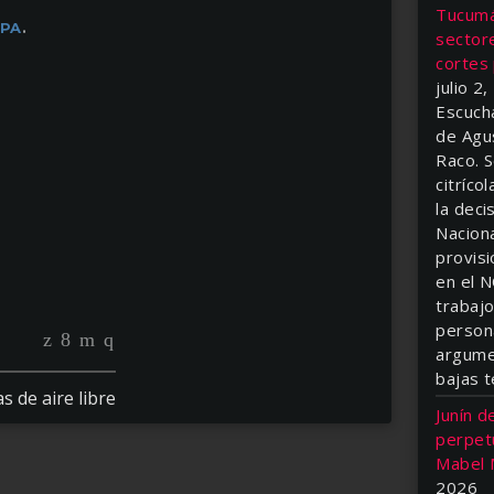
Tucumá
PA
.
sector
cortes
julio 2
Escuch
de Agu
Raco. S
citríco
la deci
Naciona
provisi
en el N
trabaj
person
argume
bajas 
s de aire libre
Junín d
perpetu
Mabel 
2026