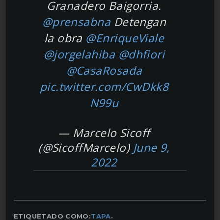
Granadero Baigorria.
@prensabna
Detengan
la obra
@EnriqueViale
@jorgelahiba
@dhfiori
@CasaRosada
pic.twitter.com/CwDkk8
N99u
— Marcelo Sicoff
(@SicoffMarcelo)
June 9,
2022
ETIQUETADO COMO:
TAPA
.