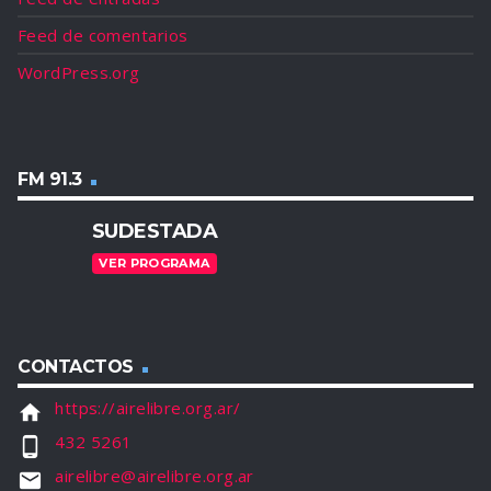
Feed de comentarios
WordPress.org
FM 91.3
SUDESTADA
VER PROGRAMA
CONTACTOS
https://airelibre.org.ar/
home
432 5261
phone_android
airelibre@airelibre.org.ar
email