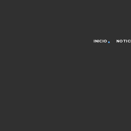
INICIO
NOTIC
board_arrow_down
board_arrow_down
board_arrow_down