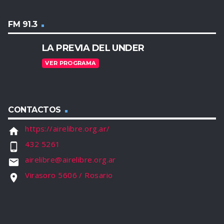
FM 91.3
LA PREVIA DEL UNDER
VER PROGRAMA
CONTACTOS
https://airelibre.org.ar/
home
432 5261
phone_android
airelibre@airelibre.org.ar
email
Virasoro 5606 / Rosario
location_on