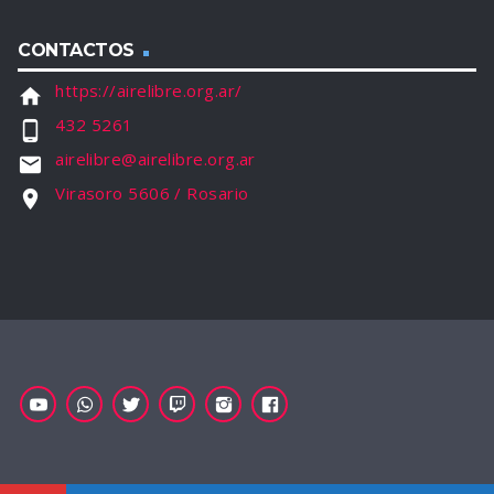
CONTACTOS
https://airelibre.org.ar/
home
432 5261
phone_android
airelibre@airelibre.org.ar
email
Virasoro 5606 / Rosario
location_on