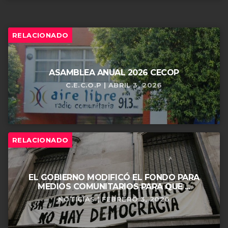
RELACIONADO
ASAMBLEA ANUAL 2026 CECOP
C.E.C.O.P | ABRIL 3, 2026
RELACIONADO
EL GOBIERNO MODIFICÓ EL FONDO PARA
MEDIOS COMUNITARIOS PARA QUE ...
NOTICIAS | FEBRERO 3, 2026