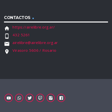
CONTACTOS
https://airelibre.org.ar/
home
432 5261
phone_android
airelibre@airelibre.org.ar
email
Virasoro 5606 / Rosario
location_on