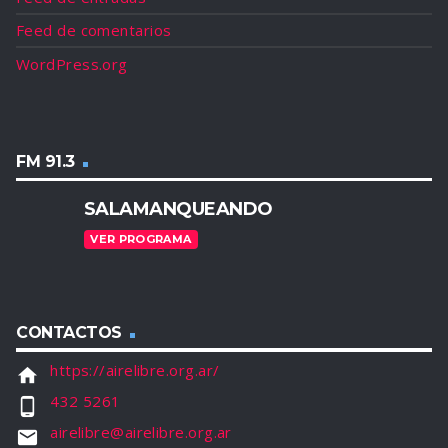
Feed de comentarios
WordPress.org
FM 91.3
SALAMANQUEANDO
VER PROGRAMA
CONTACTOS
https://airelibre.org.ar/
home
432 5261
phone_android
airelibre@airelibre.org.ar
email